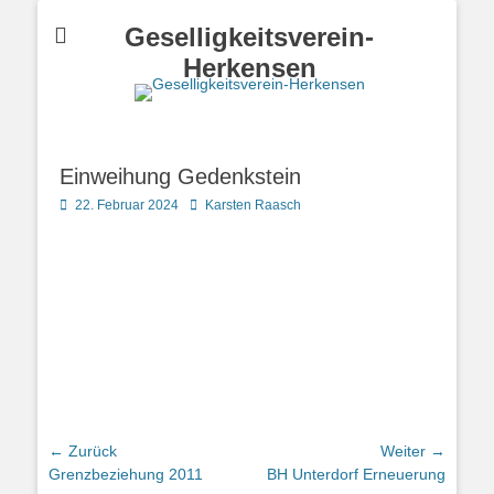
Geselligkeitsverein-
Herkensen
Einweihung Gedenkstein
Posted
Autor
22. Februar 2024
Karsten Raasch
on
Beitrags-
← Zurück
Weiter →
Vorheriger
Nächster
Grenzbeziehung 2011
BH Unterdorf Erneuerung
Navigation