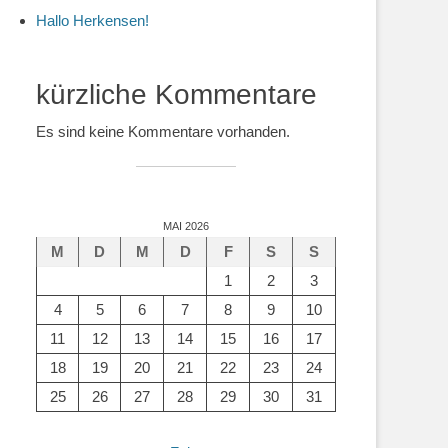
Hallo Herkensen!
kürzliche Kommentare
Es sind keine Kommentare vorhanden.
MAI 2026
M
D
M
D
F
S
S
1
2
3
4
5
6
7
8
9
10
11
12
13
14
15
16
17
18
19
20
21
22
23
24
25
26
27
28
29
30
31