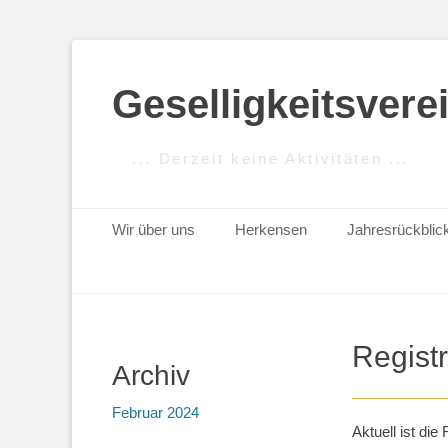
Geselligkeitsver
... Derzeit keine Aktivitäten ...
Primäres Menü
Zum
Wir über uns
Herkensen
Jahresrückblic
Inhalt
springen
Registr
Archiv
Februar 2024
Aktuell ist die